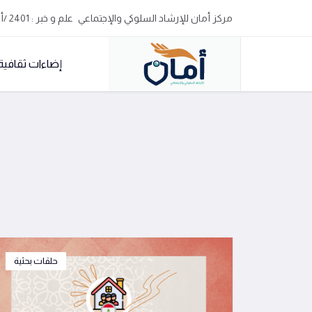
مركز أمان للإرشاد السلوكي والإجتماعي
علم و خبر : 2401 /أد
إضاءات ثقافية
حلقات بحثية