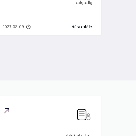
والندوات
حلقات بحثية
2023-08-09
لملء استمارة