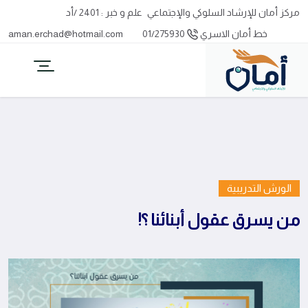
مركز أمان للإرشاد السلوكي والإجتماعي
علم و خبر : 2401 /أد
خط أمان الاسري
01/275930
aman.erchad@hotmail.com
الورش التدريبية
من يسرق عقول أبنائنا ؟!