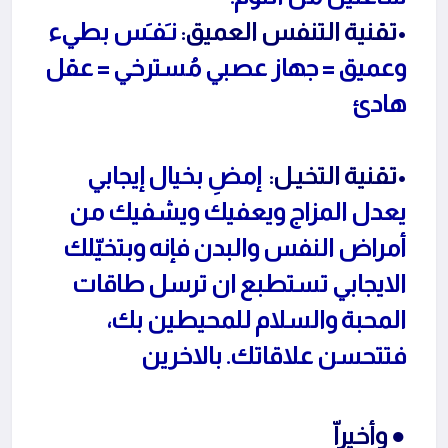
•تقنية التنفس العميق:
نـَفـَس بطيء
وعميق = جهاز عصبي مُسترخي = عقل
هادئ
•تقنية التخيـل:
إمضِ بخيال إيجابي
يعدل المزاج ويعفيك ويشفيك من
أمراض النفس والبدن فإنه وبتخيّلك
الايجابي تستطبع ان ترسل طاقات
المحبة والسلام للمحيطين بك،
فتتحسن علاقاتك. بالاخرين
● وأخيراّ